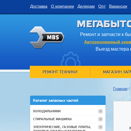
Доставка
О компании
Дилерам
Опт
Вакансии
МЕГАБЫТ
Ремонт и запчасти к б
Авторизованный серв
Выезд мастера 
РЕМОНТ ТЕХНИКИ
МАГАЗИН ЗАП
Главная
/
Каталог запасных частей
ХОЛОДИЛЬНИКИ
СТИРАЛЬНЫЕ МАШИНЫ
ЭЛЕКТРИЧЕСКИЕ, ГАЗОВЫЕ ПЛИТЫ,
ДУХОВЫЕ ШКАФЫ И ВАРОЧНЫЕ