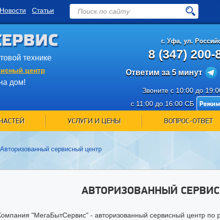
Новости
Статьи
СЕРВИС
г.
Уфа
,
ул. Российс
8 (347) 200-
ытовой технике
исный центр
Ответим за 5 минут
на дом!
Звоните с 10:00 до 19:
Режим
с 11:00 до 16:00 СБ
ЧАСТЕЙ
УСЛУГИ И ЦЕНЫ
ВОПРОС-ОТВЕТ
Авторизованный сервисный центр
АВТОРИЗОВАННЫЙ СЕРВИС
Компания "МегаБытСервис" - авторизованный сервисный центр по 