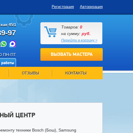
Регистрация
Авторизация
кая 45/1
Товаров:
0
89-97
на сумму:
руб.
Перейти в корзину >
ВЫЗВАТЬ МАСТЕРА
00 ПН-ПТ
 работы
ОТЗЫВЫ
КОНТАКТЫ
НЫЙ ЦЕНТР
ремонту техники Bosch (Бош), Samsung