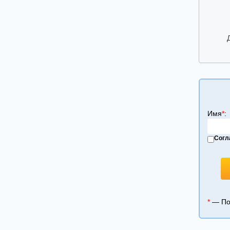
ИРРИГАТОРЫ
СМЕСИТЕЛИ ВОДЫ, КУХОННЫЕ МОЙКИ,
ИЗМЕЛЬЧИТЕЛИ ОТХОДОВ
ДУХОВОЙ ШКАФ
САУНДБАР
ВАКУУМАТОРЫ
ЭЛЕКТРИЧЕСКИЙ КОТЕЛ
АЭРОГРИЛЬ
Имя
*
:
Согл
*
— Пол