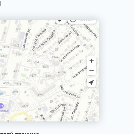
Я
овой техники