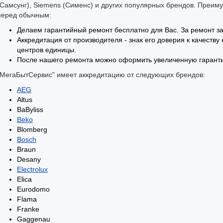
(Самсунг), Siemens (Сименс) и других популярных брендов. Преим
перед обычным:
Делаем гарантийный ремонт бесплатно для Вас. За ремонт за
Аккредитация от производителя - знак его доверия к качеств
центров единицы.
После нашего ремонта можно оформить увеличенную гарант
"МегаБытСервис" имеет аккредитацию от следующих брендов:
AEG
Altus
BaByliss
Beko
Blomberg
Bosch
Braun
Desany
Electrolux
Elica
Eurodomo
Flama
Franke
Gaggenau