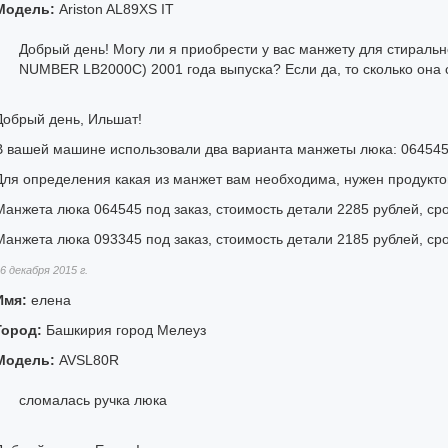
Модель:
Ariston AL89XS IT
Добрый день! Могу ли я приобрести у вас манжету для стираль
NUMBER LB2000C) 2001 года выпуска? Если да, то сколько она 
Добрый день, Ильшат!
В вашей машине использовали два варианта манжеты люка: 064545
Для определения какая из манжет вам необходима, нужен продукт
Манжета люка 064545 под заказ, стоимость детали 2285 рублей, сро
Манжета люка 093345 под заказ, стоимость детали 2185 рублей, сро
6 декабря 2015 г.
Имя:
елена
Город:
Башкирия город Мелеуз
Модель:
AVSL80R
сломалась ручка люка