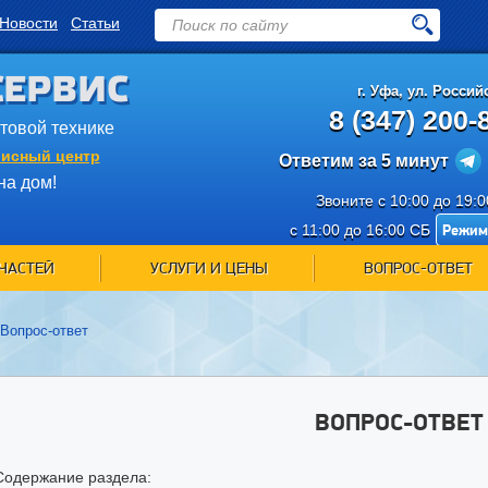
Новости
Статьи
СЕРВИС
г.
Уфа
,
ул. Российс
8 (347) 200-
ытовой технике
исный центр
Ответим за 5 минут
на дом!
Звоните с 10:00 до 19:
Режим
с 11:00 до 16:00 СБ
ЧАСТЕЙ
УСЛУГИ И ЦЕНЫ
ВОПРОС-ОТВЕТ
Вопрос-ответ
ВОПРОС-ОТВЕТ
Содержание раздела: