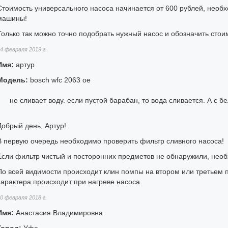
Стоимость универсального насоса начинается от 600 рублей, необ
машины!
Только так можно точно подобрать нужный насос и обозначить стои
4 февраля 2019 г.
Имя:
артур
Модель:
bosch wfc 2063 oe
не сливает воду. если пустой барабан, то вода сливается. А с б
Добрый день, Артур!
В первую очередь необходимо проверить фильтр сливного насоса!
Если фильтр чистый и посторонних предметов не обнаружили, необ
По всей видимости происходит клин помпы на втором или третьем 
характера происходит при нагреве насоса.
0 февраля 2018 г.
Имя:
Анастасия Владимировна