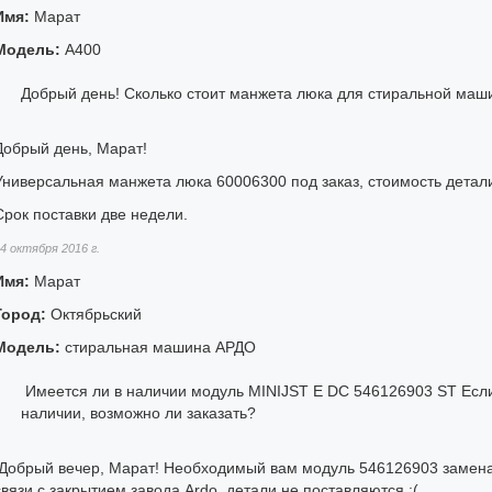
Имя:
Марат
Модель:
A400
Добрый день! Сколько стоит манжета люка для стиральной маши
Добрый день, Марат!
Универсальная манжета люка 60006300 под заказ, стоимость детали
Срок поставки две недели.
4 октября 2016 г.
Имя:
Марат
Город:
Октябрьский
Модель:
стиральная машина АРДО
Имеется ли в наличии модуль MINIJST E DC 546126903 ST Если д
наличии, возможно ли заказать?
Добрый вечер, Марат! Необходимый вам модуль 546126903 замена (
связи с закрытием завода Ardo, детали не поставляются :(