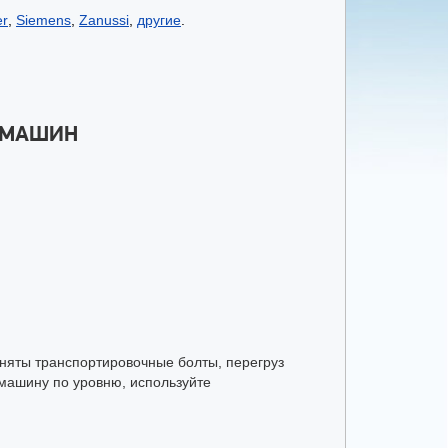
er
,
Siemens
,
Zanussi
,
другие
.
 МАШИН
сняты транспортировочные болты, перегруз
 машину по уровню, используйте