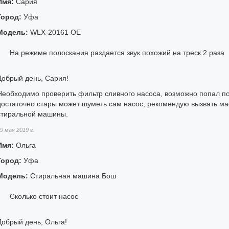
Имя:
Сария
Город:
Уфа
Модель:
WLX-20161 OE
На режиме полоскания раздается звук похожий на треск 2 раза
Добрый день, Сария!
Необходимо проверить фильтр сливного насоса, возможно попал п
достаточно стары может шуметь сам насос, рекомендую вызвать ма
стиральной машины.
9 мая 2019 г.
Имя:
Ольга
Город:
Уфа
Модель:
Стиральная машина Бош
Сколько стоит насос
Добрый день, Ольга!