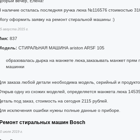
Добрый вечер, Елена!
В наличие осталась последняя ручка люка №116576 стоимостью 31
Могу оформить заявку на ремонт стиральной машины :)
5 августа 2015 г.
Имя:
837
Модель:
СТИРАЛЬНАЯ МАШИНА ariston ARSF 105
образовалась дырка на манжете люка,заказывать манжет прям 
машинки
Для заказа любой детали необходима модель, серийный и продукт
Открыв одну из схожих моделей, определяется манжета люка 14539
Деталь под заказ, стоимость на сегодня 2115 рублей.
Для исключения ошибки нужны полные данные о приборе.
Ремонт стиральных машин Bosch
0 июля 2019 г.