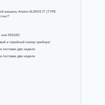
ной машины Ariston AL89XS IT (TYPE
стоит?
 или 093345!
овый и серийный номер прибора!
к поставки две недели.
к поставки две недели.