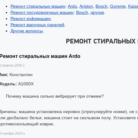
Ремонт стиральных машин
:
Ardo
,
Ariston
,
Bosch
,
Gorenje
,
Kais
Ремонт посудомоечных машин
:
Bosch
,
другие
.
Ремонт кофемашин
.
Ремонт варочных панелей
.
Другие вопросы
.
РЕМОНТ СТИРАЛЬНЫХ
Ремонт стиральных машин Ardo
2 марта 2026 г.
Имя:
Константин
Модель:
A1000X
Почему машина сильно вибрирует при отжиме?
Причины: машина установлена неровно (отрегулируйте ножки), не 
или дисбаланс белья, машина стоит на скользком полу. Установите
противоскользящий коврик..
4 ноября 2019 г.