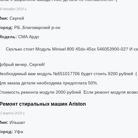
8 декабря 2015 г.
Имя:
Сергей
Город:
Р.Б.,Благоварский р-он
Модель:
СМА Ардо
Сколько стоит Модуль Minisel 800 45dx-45sx 546053900-02? И ск
Добрый вечер, Сергей!
Необходимый вам модуль №651017706 будет стоить 9200 рублей :(
Для заказа детали необходима предоплата 50%.
Стоимость ремонта модуля 2000 рублей. Если ремонт модуля возм
Ремонт стиральных машин Ariston
1 марта 2019 г.
Имя:
Ильшат
Город:
Уфа