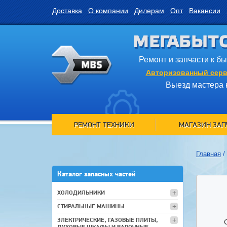
Доставка
О компании
Дилерам
Опт
Вакансии
МЕГАБЫТ
Ремонт и запчасти к б
Авторизованный серв
Выезд мастера 
РЕМОНТ ТЕХНИКИ
МАГАЗИН ЗАП
Главная
/
Каталог запасных частей
ХОЛОДИЛЬНИКИ
СТИРАЛЬНЫЕ МАШИНЫ
ЭЛЕКТРИЧЕСКИЕ, ГАЗОВЫЕ ПЛИТЫ,
ДУХОВЫЕ ШКАФЫ И ВАРОЧНЫЕ