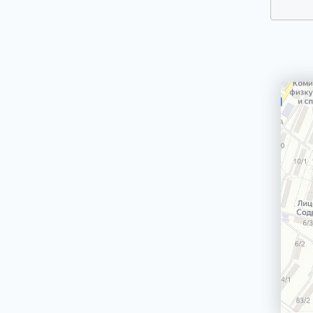
ПАРОВАРКИ
ПОСУДОМОЕЧНЫЕ МАШИНЫ
ПЫЛЕСОСЫ
СОКОВЫЖИМАЛКИ
СРЕДСТВА ПО УХОДУ ЗА БЫТОВОЙ
ТЕХНИКОЙ
СУШИЛКА ДЛЯ ФРУКТОВ И ОВОЩЕЙ
СУШИЛЬНЫЕ МАШИНЫ
ТЕЛЕВИЗОРЫ
ТОСТЕРЫ
УВЛАЖНИТЕЛИ, ОЧИСТИТЕЛИ ВОЗДУХА
УТЮГИ И ГЛАДИЛЬНЫЕ УСТРОЙСТВА
ФЕНЫ-ЩЕТКИ
ХЛЕБОПЕЧКИ
ЧАЙНИКИ, ЧАЕВАРКИ, ТЕРМОПОТЫ
БЛЕНДЕРЫ ПОГРУЖНЫЕ
ДЕТАЛИ