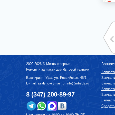
ИРРИГАТОРЫ
СМЕСИТЕЛИ ВОДЫ, КУХОННЫЕ МОЙКИ,
ИЗМЕЛЬЧИТЕЛИ ОТХОДОВ
ДУХОВОЙ ШКАФ
САУНДБАР
ВАКУУМАТОРЫ
ЭЛЕКТРИЧЕСКИЙ КОТЕЛ
АЭРОГРИЛЬ
Запчас
2009-2026 ©
Мегабытсервис
—
Ремонт и запчасти для бытовой техники
Запчаст
Башкирия, г.
Уфа
,
ул. Российская, 45/1
Запчаст
E-mail:
asalynov@mail.ru
,
info@mbs02.ru
Запчаст
Запчаст
8 (347) 200-89-97
Запчаст
Запчаст
Средства
Часы работы: с 10:00 до 19:00 ПН-ПТ