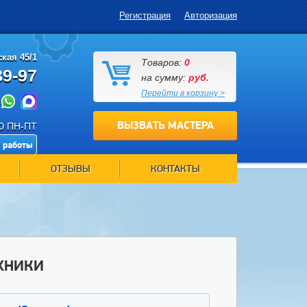
Регистрация
Авторизация
кая 45/1
Товаров:
0
89-97
на сумму:
руб.
Перейти в корзину >
ВЫЗВАТЬ МАСТЕРА
00 ПН-ПТ
 работы
ОТЗЫВЫ
КОНТАКТЫ
ХНИКИ