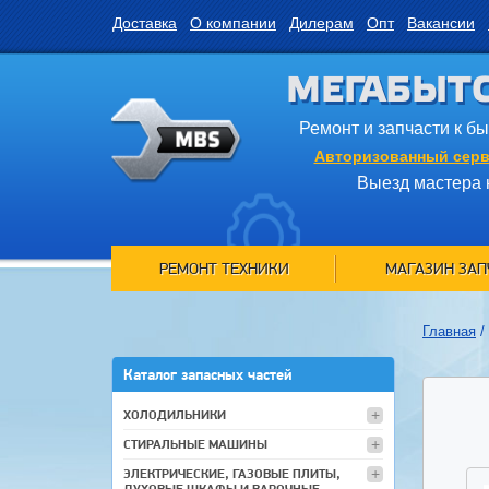
Доставка
О компании
Дилерам
Опт
Вакансии
МЕГАБЫТ
Ремонт и запчасти к б
Авторизованный серв
Выезд мастера 
РЕМОНТ ТЕХНИКИ
МАГАЗИН ЗАП
Главная
/
Каталог запасных частей
ХОЛОДИЛЬНИКИ
СТИРАЛЬНЫЕ МАШИНЫ
ЭЛЕКТРИЧЕСКИЕ, ГАЗОВЫЕ ПЛИТЫ,
ДУХОВЫЕ ШКАФЫ И ВАРОЧНЫЕ