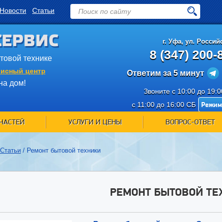
Новости
Статьи
СЕРВИС
г.
Уфа
,
ул. Российс
8 (347) 200-
ытовой технике
исный центр
Ответим за 5 минут
на дом!
Звоните с 10:00 до 19:
Режим
с 11:00 до 16:00 СБ
ЧАСТЕЙ
УСЛУГИ И ЦЕНЫ
ВОПРОС-ОТВЕТ
Статьи
/
Ремонт бытовой техники
РЕМОНТ БЫТОВОЙ ТЕ