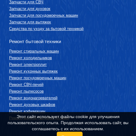
Запчасти для СВЧ
Запчасти для духовок
Запчасти для посудомоечных машин
Запчасти для вытяжек
Средства по уходу за бытовой техникой
Ремонт бытовой техники
Ремонт стиральных машин
Ремонт холодильников
Ремонт электроплит
Ремонт кухонных вытяжек
Ремонт посудомоечных машин
Ремонт СВЧ-печей
Ремонт пылесосов
Ремонт водонагревателей
Ремонт духовых шкафов
Ремонт кофемашин
Этот сайт использует файлы cookie для улучшения
Ремонт мелкой бытовой техники
пользовательского опыта. Продолжая использовать сайт, вы
соглашаетесь с их использованием.