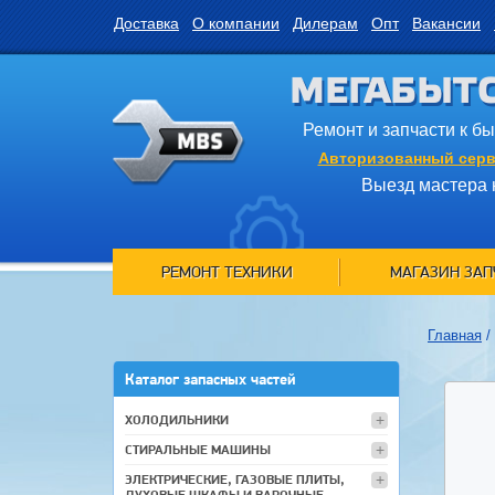
Доставка
О компании
Дилерам
Опт
Вакансии
МЕГАБЫТ
Ремонт и запчасти к б
Авторизованный серв
Выезд мастера 
РЕМОНТ ТЕХНИКИ
МАГАЗИН ЗАП
Главная
/
Каталог запасных частей
ХОЛОДИЛЬНИКИ
СТИРАЛЬНЫЕ МАШИНЫ
ЭЛЕКТРИЧЕСКИЕ, ГАЗОВЫЕ ПЛИТЫ,
ДУХОВЫЕ ШКАФЫ И ВАРОЧНЫЕ