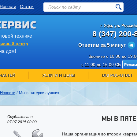
Новости
Статьи
СЕРВИС
г.
Уфа
,
ул. Российс
8 (347) 200-
ытовой технике
исный центр
Ответим за 5 минут
на дом!
Звоните с 10:00 до 19:
Режим
с 11:00 до 16:00 СБ
ЧАСТЕЙ
УСЛУГИ И ЦЕНЫ
ВОПРОС-ОТВЕТ
Новости
/
Мы в пятерке лучших
МЫ В ПЯТ
Опубликовано:
07.07.2015 00:00
Наша организация во втором кварта