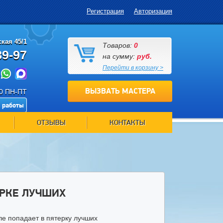
Регистрация
Авторизация
кая 45/1
Товаров:
0
89-97
на сумму:
руб.
Перейти в корзину >
ВЫЗВАТЬ МАСТЕРА
00 ПН-ПТ
 работы
ОТЗЫВЫ
КОНТАКТЫ
ЕРКЕ ЛУЧШИХ
ле попадает в пятерку лучших