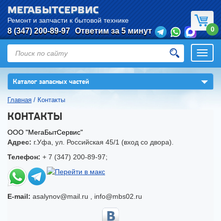
МЕГАБЫТСЕРВИС
Ремонт и запчасти к бытовой технике
0
8 (347) 200-89-97
Ответим за 5 минут
Откры
нави
▼
Каталог запасных частей
Главная
/
Контакты
КОНТАКТЫ
ООО "МегаБытСервис"
Адрес:
г.
Уфа
,
ул. Российская 45/1
(вход со двора).
Телефон:
+ 7 (347) 200-89-97
;
E-mail:
asalynov@mail.ru
,
info@mbs02.ru