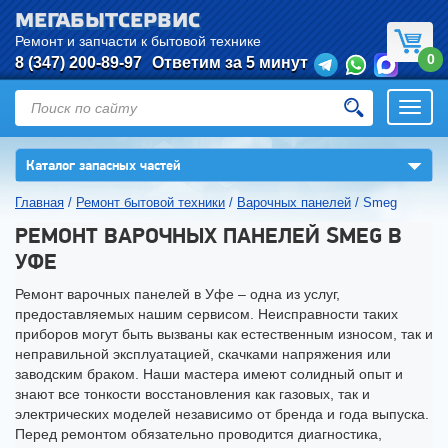
МЕГАБЫТСЕРВИС
Ремонт и запчасти к бытовой технике
0
8 (347) 200-89-97
Ответим за 5 минут
Откры
нави
▼
Каталог запасных частей
Главная
/
Ремонт бытовой техники
/
Варочных панелей
/
Smeg
РЕМОНТ ВАРОЧНЫХ ПАНЕЛЕЙ SMEG В
УФЕ
Ремонт варочных панелей в Уфе – одна из услуг,
предоставляемых нашим сервисом. Неисправности таких
приборов могут быть вызваны как естественным износом, так и
неправильной эксплуатацией, скачками напряжения или
заводским браком. Наши мастера имеют солидный опыт и
знают все тонкости восстановления как газовых, так и
электрических моделей независимо от бренда и года выпуска.
Перед ремонтом обязательно проводится диагностика,