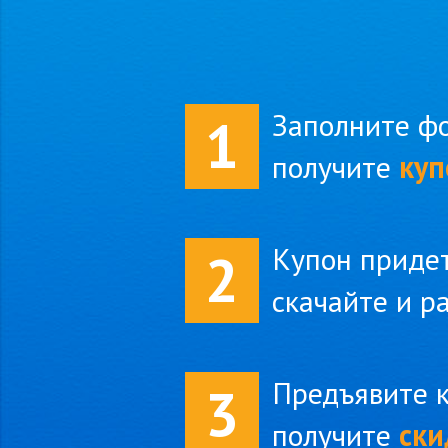
Заполните фо
1
получите
куп
Купон придет
2
скачайте и р
Предъявите к
3
получите
ски