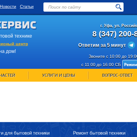
Новости
Статьи
СЕРВИС
г.
Уфа
,
ул. Российс
8 (347) 200-
ытовой технике
исный центр
Ответим за 5 минут
на дом!
Звоните с 10:00 до 19:
Режим
с 11:00 до 16:00 СБ
ЧАСТЕЙ
УСЛУГИ И ЦЕНЫ
ВОПРОС-ОТВЕТ
ти для бытовой техники
Ремонт бытовой техники