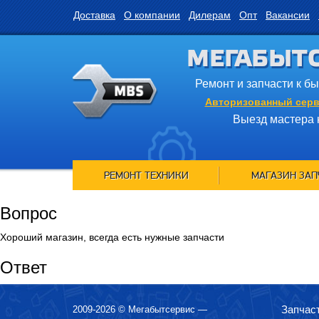
Доставка
О компании
Дилерам
Опт
Вакансии
МЕГАБЫТ
Ремонт и запчасти к б
Авторизованный серв
Выезд мастера 
РЕМОНТ ТЕХНИКИ
МАГАЗИН ЗАП
Вопрос
Хороший магазин, всегда есть нужные запчасти
Ответ
Запчас
2009-2026 ©
Мегабытсервис
—