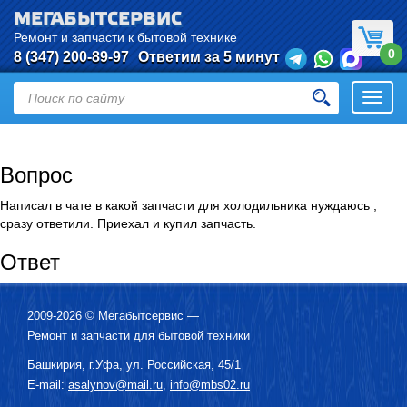
МЕГАБЫТСЕРВИС
Ремонт и запчасти к бытовой технике
0
8 (347) 200-89-97
Ответим за 5 минут
Откры
нави
Вопрос
Написал в чате в какой запчасти для холодильника нуждаюсь ,
сразу ответили. Приехал и купил запчасть.
Ответ
2009-2026 ©
Мегабытсервис
—
Ремонт и запчасти для бытовой техники
Башкирия, г.
Уфа
,
ул. Российская, 45/1
E-mail:
asalynov@mail.ru
,
info@mbs02.ru