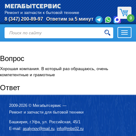
МЕГАБЫТСЕРВИС
Ремонт и запчасти к бытовой технике
0
8 (347) 200-89-97
Ответим за 5 минут
Откры
нави
Вопрос
Хорошая компания. В который раз обращаюсь, очень
компетентные и грамотные
Ответ
2009-2026 ©
Мегабытсервис
—
Ремонт и запчасти для бытовой техники
Башкирия, г.
Уфа
,
ул. Российская, 45/1
E-mail:
asalynov@mail.ru
,
info@mbs02.ru