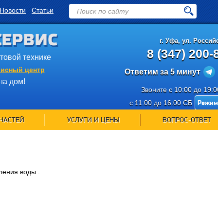
Новости
Статьи
СЕРВИС
г.
Уфа
,
ул. Российс
8 (347) 200-
ытовой технике
исный центр
Ответим за 5 минут
на дом!
Звоните с 10:00 до 19:
Режим
с 11:00 до 16:00 СБ
ЧАСТЕЙ
УСЛУГИ И ЦЕНЫ
ВОПРОС-ОТВЕТ
ления воды .