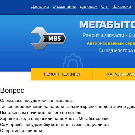
Доставка
О компании
Дилерам
Опт
Вакансии
МЕГАБЫТ
Ремонт и запчасти к б
Авторизованный серв
Выезд мастера 
РЕМОНТ ТЕХНИКИ
МАГАЗИН ЗАП
Вопрос
Сломалась посудомоечная машина.
точнее переодически на панели вылазил краник не достаточно дав
Пытался сам починить.ни чего не вышло.
Хорошие люди направили на ремонт в Мегабытсервис.
Сам привёз посудомойку.хотя есть выезд специалиста.
Оперативно приняли .