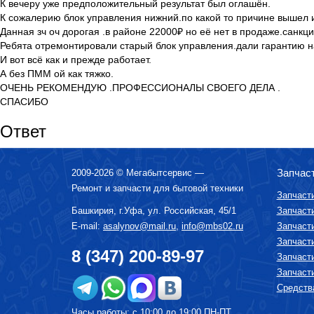
К вечеру уже предположительный результат был оглашён.
К сожалерию блок управления нижний.по какой то причине вышел и
Данная зч оч дорогая .в районе 22000₽ но её нет в продаже.санкц
Ребята отремонтировали старый блок управления.дали гарантию н
И вот всё как и прежде работает.
А без ПММ ой как тяжко.
ОЧЕНЬ РЕКОМЕНДУЮ .ПРОФЕССИОНАЛЫ СВОЕГО ДЕЛА .
СПАСИБО
Ответ
Запчас
2009-2026 ©
Мегабытсервис
—
Ремонт и запчасти для бытовой техники
Запчаст
Башкирия, г.
Уфа
,
ул. Российская, 45/1
Запчаст
E-mail:
asalynov@mail.ru
,
info@mbs02.ru
Запчаст
Запчаст
8 (347) 200-89-97
Запчаст
Запчаст
Средства
Часы работы: с 10:00 до 19:00 ПН-ПТ