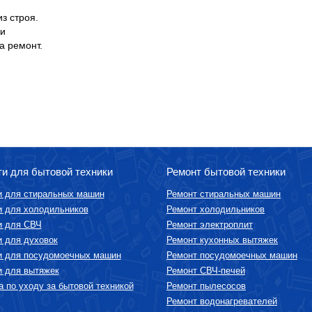
з строя.
ии
а ремонт.
ти для бытовой техники
Ремонт бытовой техники
и для стиральных машин
Ремонт стиральных машин
и для холодильников
Ремонт холодильников
и для СВЧ
Ремонт электроплит
и для духовок
Ремонт кухонных вытяжек
и для посудомоечных машин
Ремонт посудомоечных машин
и для вытяжек
Ремонт СВЧ-печей
 по уходу за бытовой техникой
Ремонт пылесосов
Ремонт водонагревателей