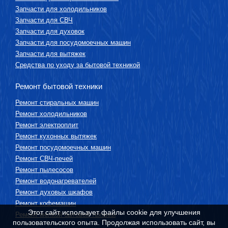
Запчасти для холодильников
Запчасти для СВЧ
Запчасти для духовок
Запчасти для посудомоечных машин
Запчасти для вытяжек
Средства по уходу за бытовой техникой
Ремонт бытовой техники
Ремонт стиральных машин
Ремонт холодильников
Ремонт электроплит
Ремонт кухонных вытяжек
Ремонт посудомоечных машин
Ремонт СВЧ-печей
Ремонт пылесосов
Ремонт водонагревателей
Ремонт духовых шкафов
Ремонт кофемашин
Этот сайт использует файлы cookie для улучшения
Ремонт мелкой бытовой техники
пользовательского опыта. Продолжая использовать сайт, вы