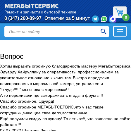
МЕГАБЫТСЕРВИС
Ремонт и запчасти к бытовой технике
0
8 (347) 200-89-97
Ответим за 5 минут
Откры
нави
Вопрос
Хотим выразить огромную благодарность мастеру Мегабытсервиса
Эдуарду Хайруллину за оперативность, профессионализм,за
уважительное отношение к клиентам.Быстро определил
неисправность в морозильной камере, устранил ее,и
"о чудо!!!!!" мы снова с морозилкой!
А то переживали,где замораживать ягоды и фрукты!!!
Спасибо огромное, Эдуард!
Спасибо огромное МЕГАБЫТСЕРВИС,что у вас такие
сотрудники,знающие свое дело,воспитанные!
Ещё получили скидку по купону! То есть всё, что заявлено на сайте
работает!!!
07.07.2022 Шаяхова Зульфия