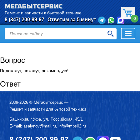
МЕГАБЫТСЕРВИС
Ремонт и запчасти к бытовой технике
0
8 (347) 200-89-97
Ответим за 5 минут
Откры
нави
Вопрос
Подскажут, покажут, рекомендую!
Ответ
2009-2026 ©
Мегабытсервис
—
Ремонт и запчасти для бытовой техники
Башкирия, г.
Уфа
,
ул. Российская, 45/1
E-mail:
asalynov@mail.ru
,
info@mbs02.ru
8 (347) 200-89-97