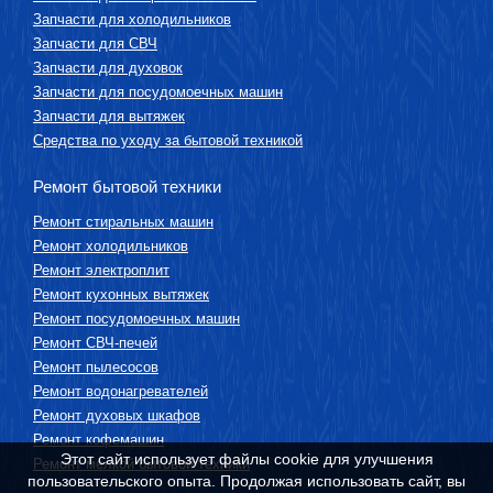
Запчасти для холодильников
Запчасти для СВЧ
Запчасти для духовок
Запчасти для посудомоечных машин
Запчасти для вытяжек
Средства по уходу за бытовой техникой
Ремонт бытовой техники
Ремонт стиральных машин
Ремонт холодильников
Ремонт электроплит
Ремонт кухонных вытяжек
Ремонт посудомоечных машин
Ремонт СВЧ-печей
Ремонт пылесосов
Ремонт водонагревателей
Ремонт духовых шкафов
Ремонт кофемашин
Этот сайт использует файлы cookie для улучшения
Ремонт мелкой бытовой техники
пользовательского опыта. Продолжая использовать сайт, вы