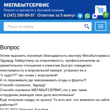
МЕГАБЫТСЕРВИС
Ремонт и запчасти к бытовой технике
0
8 (347) 200-89-97
Ответим за 5 минут
Откры
нави
Вопрос
Хотим выразить огромную благодарность мастеру Мегабытсервиса
Эдуарду Хайруллину за оперативность, профессионализм,за
уважительное отношение к клиентам.Быстро определил
неисправность в морозильной камере, устранил ее,и
"о чудо!!!!!" мы снова с морозилкой!
А то переживали,где замораживать ягоды и фрукты!!!
Спасибо огромное, Эдуард!
Спасибо огромное МЕГАБЫТСЕРВИС,что у вас такие
сотрудники,знающие свое дело,воспитанные!
Ещё получили скидку по купону! То есть всё, что заявлено на сайте
работает!!!
07.07.2022 Шаяхова Зульфия