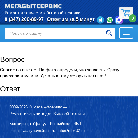
МЕГАБЫТСЕРВИС
Ремонт и запчасти к бытовой технике
0
8 (347) 200-89-97
Ответим за 5 минут
Откры
нави
Вопрос
Сервис на высоте. По фото определи, что запчасть. Сразу
приехали и купили. Деталь к тому же оригинальная!
Ответ
2009-2026 ©
Мегабытсервис
—
Ремонт и запчасти для бытовой техники
Башкирия, г.
Уфа
,
ул. Российская, 45/1
E-mail:
asalynov@mail.ru
,
info@mbs02.ru