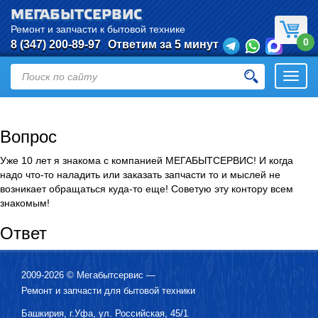
МЕГАБЫТСЕРВИС
Ремонт и запчасти к бытовой технике
0
8 (347) 200-89-97
Ответим за 5 минут
Откры
нави
Вопрос
Уже 10 лет я знакома с компанией МЕГАБЫТСЕРВИС! И когда
надо что-то наладить или заказать запчасти то и мыслей не
возникает обращаться куда-то еще! Советую эту контору всем
знакомым!
Ответ
2009-2026 ©
Мегабытсервис
—
Ремонт и запчасти для бытовой техники
Башкирия, г.
Уфа
,
ул. Российская, 45/1