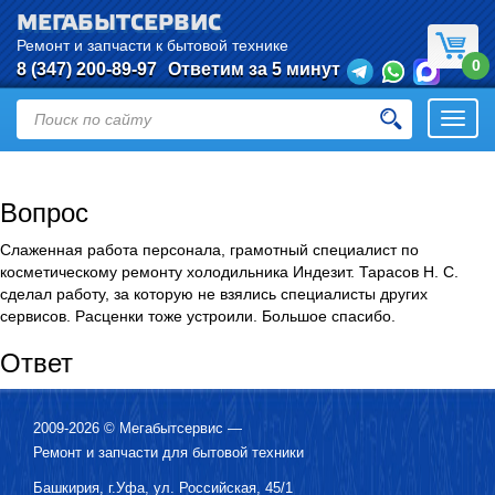
МЕГАБЫТСЕРВИС
Ремонт и запчасти к бытовой технике
0
8 (347) 200-89-97
Ответим за 5 минут
Откры
нави
Вопрос
Слаженная работа персонала, грамотный специалист по
косметическому ремонту холодильника Индезит. Тарасов Н. С.
сделал работу, за которую не взялись специалисты других
сервисов. Расценки тоже устроили. Большое спасибо.
Ответ
2009-2026 ©
Мегабытсервис
—
Ремонт и запчасти для бытовой техники
Башкирия, г.
Уфа
,
ул. Российская, 45/1