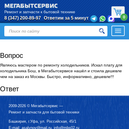
МЕГАБЫТСЕРВИС
Ремонт и запчасти к бытовой технике
0
8 (347) 200-89-97
Ответим за 5 минут
Откры
нави
Вопрос
Являюсь мастером по ремонту холодильников. Искал плату для
холодильника Бош, в Мегабытсервисе нашёл и стоила дешевле
чем на заказ из Москвы. Быстро, информативно, дешевле!!!
Ответ
2009-2026 ©
Мегабытсервис
—
Ремонт и запчасти для бытовой техники
Башкирия, г.
Уфа
,
ул. Российская, 45/1
E-mail:
asalynov@mail.ru
,
info@mbs02.ru