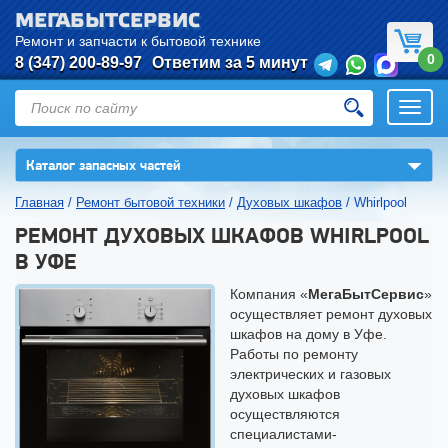
МЕГАБЫТСЕРВИС
Ремонт и запчасти к бытовой технике
0
8 (347) 200-89-97
Ответим за 5 минут
Откры
нави
▼
Каталог запасных частей
Главная
/
Ремонт бытовой техники
/
Духовых шкафов
/
Whirlpool
РЕМОНТ ДУХОВЫХ ШКАФОВ WHIRLPOOL
В УФЕ
Компания «
МегаБытСервис
»
осуществляет ремонт духовых
шкафов на дому в Уфе.
Работы по ремонту
электрических и газовых
духовых шкафов
осуществляются
специалистами-